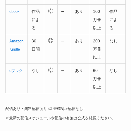
◎
–
作品
あり
100
作品
ebook
によ
万冊
によ
る
以上
る
◎
–
30
あり
200
なし
Amazon
日間
万冊
Kindle
以上
◎
–
なし
あり
60
なし
dブック
万冊
以上
配信あり・無料配信あり:◎ 未確認or配信なし:-
※最新の配信スケジュールや配信の有無は公式を確認ください。