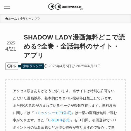
ホーム
少年ジャンプ
SHADOW LADY漫画無料どこで読
2025
める?全巻・全話無料のサイト・
4/21
アプリ
PR
2025年4月5日
2025年4月21日
少年ジャンプ
アクセス頂きありがとうございます。当サイトは特別な許可をい
ただいた漫画以外、基本的にネタバレ投稿等は禁止しています。
またPRの意図が含まれているページが複数存在します。無料漫画
に関しては『
コミックシーモア(公式)
』は一部の漫画は無料で読む
事ができます。また『
U-NEXT(公式)
』も31日間、初回登録で600
ポイント分の読み放題などお得な特権が有りますので安心して無