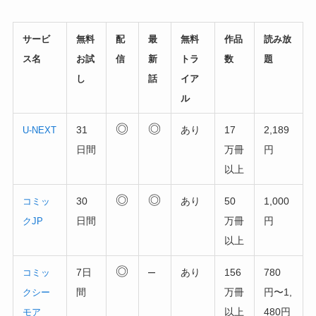
サービ
無料
配
最
無料
作品
読み放
ス名
お試
信
新
トラ
数
題
し
話
イア
ル
◎
◎
31
あり
17
2,189
U-NEXT
日間
万冊
円
以上
◎
◎
30
あり
50
1,000
コミッ
日間
万冊
円
クJP
以上
◎
–
7日
あり
156
780
コミッ
間
万冊
円〜1,
クシー
以上
480円
モア