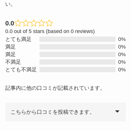
い。
0.0
R
0.0 out of 5 stars (based on 0 reviews)
a
とても満足
0%
t
満足
0%
e
満足
0%
d
不満足
0%
0
とても不満足
0%
.
0
記事内に他の口コミが記載されています。
o
u
t
こちらから口コミを投稿できます。
o
f