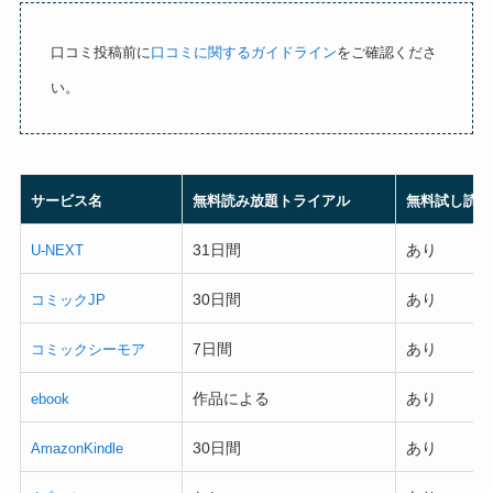
5
口コミ投稿前に
口コミに関するガイドライン
をご確認くださ
い。
サービス名
無料読み放題トライアル
無料試し読み
31日間
あり
U-NEXT
30日間
あり
コミックJP
7日間
あり
コミックシーモア
作品による
あり
ebook
30日間
あり
AmazonKindle