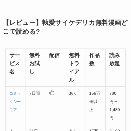
【レビュー】執愛サイケデリカ無料漫画ど
こで読める?
サー
無料
配信
無料
作品
読み
ビス
お試
トラ
数
放題
名
し
イア
ル
◎
7日間
あり
156万
780
コミッ
冊以
円〜
クシー
上
1,480
モア
円
–
31日
あり
17万
2,189