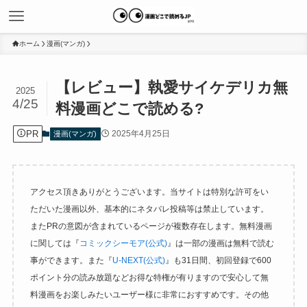
ホーム
漫画(マンガ)
【レビュー】執愛サイケデリカ無
2025
4/25
料漫画どこで読める?
PR
2025年4月25日
漫画(マンガ)
アクセス頂きありがとうございます。当サイトは特別な許可をい
ただいた漫画以外、基本的にネタバレ投稿等は禁止しています。
またPRの意図が含まれているページが複数存在します。無料漫画
に関しては『
コミックシーモア(公式)
』は一部の漫画は無料で読む
事ができます。また『
U-NEXT(公式)
』も31日間、初回登録で600
ポイント分の読み放題などお得な特権が有りますので安心して無
料漫画をお楽しみたいユーザー様に非常におすすめです。その他