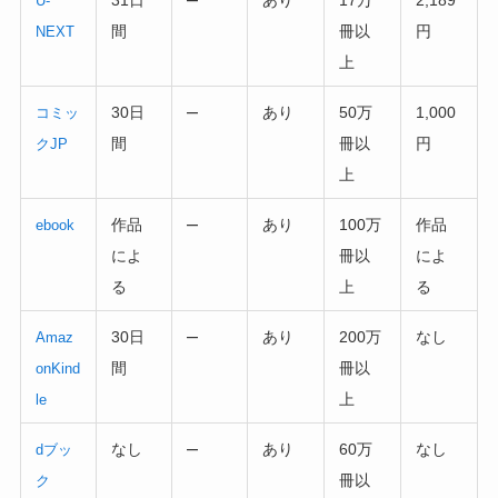
U-
間
冊以
円
NEXT
上
–
30日
あり
50万
1,000
コミッ
間
冊以
円
クJP
上
–
作品
あり
100万
作品
ebook
によ
冊以
によ
る
上
る
–
30日
あり
200万
なし
Amaz
間
冊以
onKind
上
le
–
なし
あり
60万
なし
dブッ
冊以
ク